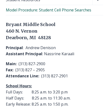
child
Model Procedure: Student Cell Phone Searches
menu
Bryant Middle School
460 N. Vernon
Dearborn, MI 48128
Principal
: Andrew Denison
Assistant Principal
: Nassrine Karaali
Main:
(313) 827-2900
Fax:
(313) 827 – 2905
Attendance Line:
(313) 827-2901
School Hours:
Full Days: 8:25 a.m. to 3:20 p.m
Half Days: 8:25 a.m. to 11:30 a.m.
Early Release: 8:25 a.m. to 1:50 p.m.