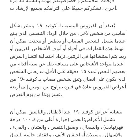
الأوقات. سلامتكم و خصوصيتكم مهمة بالنسبة لنا. مرة
أخرى ، نشكركم جميعًا على التزامكم بجميع الإرشادات.
يُعتقد أن الفيروس المسبب لـ كوفيد -١٩ ينتشر بشكل
أساسي من شخص لآخر ، من خلال الرذاذ التنفسي الذي ينتج
عندما يسعل الشخص المصاب أو يعطس أو يتحدث. يمكن أن
تهبط هذه القطرات في أفواه أو أنوف الأشخاص القريبين أو
ربما يتم استنشاقها في الرئتين. تزداد احتمالية انتشار المرض
عندما يتواجد الأشخاص على مسافة تقل عن ستة أقدام من
بعضهم البعض لمدة ١٥ دقيقة على الأقل. قد يعاني الشخص
الذي يكون على اتصال وثيق بشخص مصاب بـ كوفيد -19 من
أعراض الفيروس عادةً في فترة تتراوح بين يومين إلى أربعة
عشر يومًا من يوم التعرض.
تتشابه أعراض كوفيد -١٩ عند الأطفال والبالغين. يمكن أن
تشمل الأعراض: الحمى (حرارة أعلى من ٤. ١٠٠ درجة
فهرنهايت) ، والسعال ، وضيق التنفس ، والغثيان ، والقيء ،
والإسهال ، وسيلان أو احتقان الأنف ، وفقدان حاسة التذوق