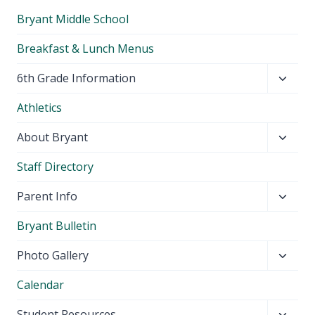
Bryant Middle School
Breakfast & Lunch Menus
Toggl
6th Grade Information
child
Athletics
menu
Toggl
About Bryant
child
Staff Directory
menu
Toggl
Parent Info
child
Bryant Bulletin
menu
Toggl
Photo Gallery
child
Calendar
menu
Toggl
Student Resources